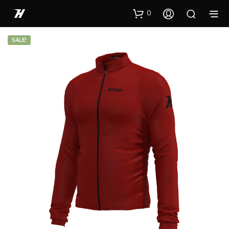
0
SALE!