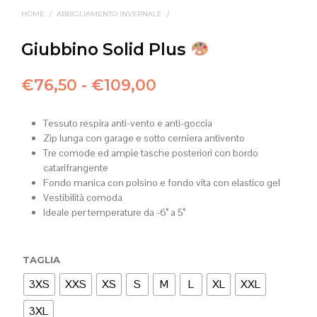
HOME
/
ABBIGLIAMENTO INVERNALE
/
Giubbino Solid Plus
Fascia
€
76,50
-
€
109,00
di
Tessuto respira anti-vento e anti-goccia
prezzo:
Zip lunga con garage e sotto cerniera antivento
da
Tre comode ed ampie tasche posteriori con bordo
catarifrangente
€76,50
Fondo manica con polsino e fondo vita con elastico gel
Vestibilità comoda
a
Ideale per temperature da -6° a 5°
€109,00
TAGLIA
3XS
XXS
XS
S
M
L
XL
XXL
3XL