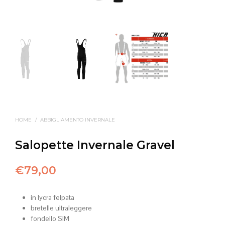
HOME
/
ABBIGLIAMENTO INVERNALE
Salopette Invernale Gravel
€
79,00
in lycra felpata
bretelle ultraleggere
fondello SIM