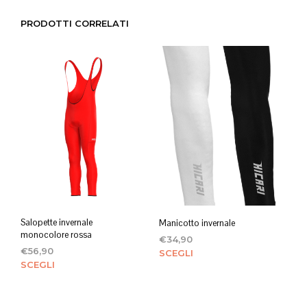
PRODOTTI CORRELATI
Salopette invernale
Manicotto invernale
monocolore rossa
€
34,90
€
56,90
Ques
SCEGLI
Questo
SCEGLI
prod
prodotto
ha
ha
più
più