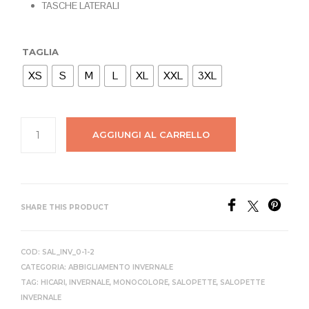
TASCHE LATERALI
TAGLIA
XS
S
M
L
XL
XXL
3XL
AGGIUNGI AL CARRELLO
SHARE THIS PRODUCT
COD:
SAL_INV_0-1-2
CATEGORIA:
ABBIGLIAMENTO INVERNALE
TAG:
HICARI
,
INVERNALE
,
MONOCOLORE
,
SALOPETTE
,
SALOPETTE
INVERNALE