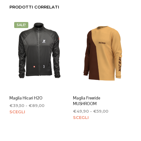
PRODOTTI CORRELATI
SALE!
Maglia Hicari H2O
Maglia Freeride
MUSHROOM
Fascia
€
39,50
-
€
89,00
Fascia
di
Questo
€
49,90
-
€
59,00
SCEGLI
di
Ques
prezzo:
SCEGLI
prodotto
prezzo:
da
prod
ha
da
€39,50
ha
più
€49,90
a
più
varianti.
a