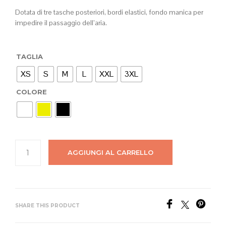
originale
attuale
Dotata di tre tasche posteriori, bordi elastici, fondo manica per
impedire il passaggio dell’aria.
era:
è:
€59,00.
€29,50.
TAGLIA
XS
S
M
L
XXL
3XL
COLORE
AGGIUNGI AL CARRELLO
SHARE THIS PRODUCT