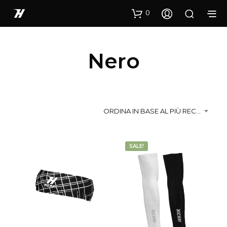
0
Nero
ORDINA IN BASE AL PIÙ RECENTE
SALE!