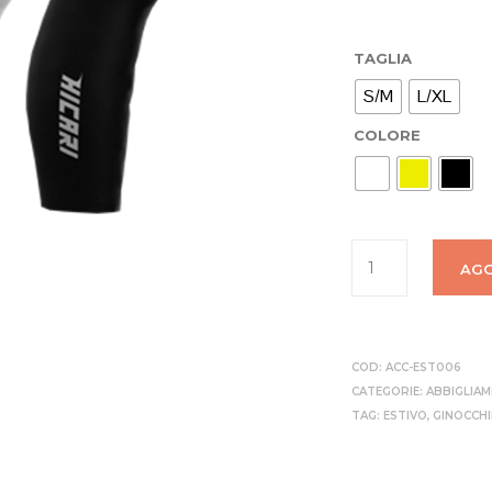
TAGLIA
S/M
L/XL
COLORE
AGG
COD:
ACC-EST006
CATEGORIE:
ABBIGLIA
TAG:
ESTIVO
,
GINOCCH