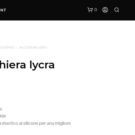
0
UNT
O ESTIVO
/
ACCESSORI ESTIVI
hiera lycra
N
E
S
S
U
ra
N
ide
P
R
a elastico al silicone per una migliore
O
D