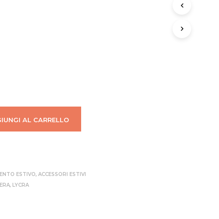
O
T
T
O
N
E
L
C
A
R
R
E
L
IUNGI AL CARRELLO
L
O
.
MENTO ESTIVO
,
ACCESSORI ESTIVI
IERA
,
LYCRA