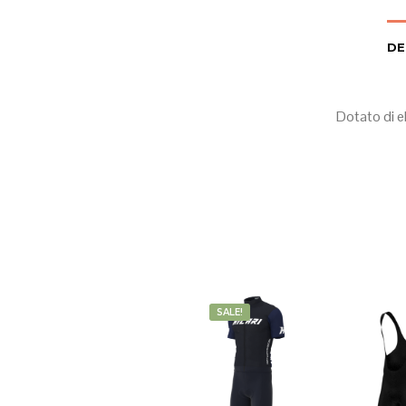
DE
Dotato di e
SALE!