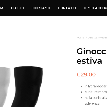
AM
OUTLET
CHI SIAMO
CONTATTI
IL MIO ACCO
HOME
/
ABBIGLIAMENT
Ginocc
estiva
€
29,00
in lycra legge
cuciture morb
nella parte alt
aderenza