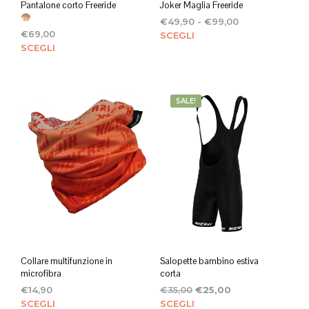
Pantalone corto Freeride
Joker Maglia Freeride
Fascia
€
49,90
-
€
99,00
€
69,00
di
Ques
SCEGLI
Questo
prezzo:
SCEGLI
prod
da
prodotto
ha
€49,90
ha
più
a
più
varian
€99,00
SALE!
varianti.
Le
Le
opzi
opzioni
poss
possono
esse
essere
scelt
scelte
nella
nella
pagi
pagina
del
del
prod
prodotto
Collare multifunzione in
Salopette bambino estiva
microfibra
corta
Il
Il
€
14,90
€
35,00
€
25,00
Questo
prezzo
prezzo
Ques
SCEGLI
SCEGLI