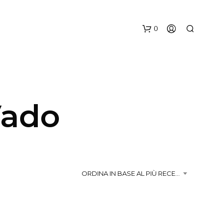
0
Vado
N
E
S
ORDINA IN BASE AL PIÙ RECENTE
S
U
N
P
R