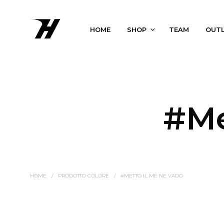
HOME
SHOP
TEAM
OUT
#Me
HOME
/
PRODOTTO COLORE
/
#METTO IL ME NE VADO