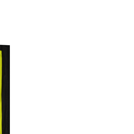
O
D
O
T
T
O
N
E
L
C
A
R
R
E
L
L
O
.