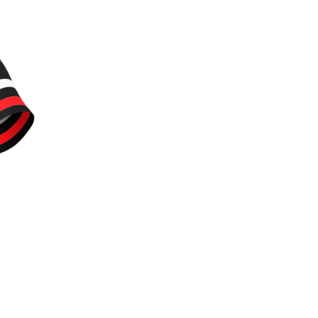
O
D
O
T
T
O
N
E
L
C
A
R
R
E
L
L
O
.