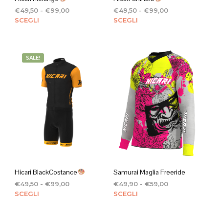
Fascia
Fascia
€
49,50
-
€
99,00
€
49,50
-
€
99,00
di
Questo
di
Ques
SCEGLI
SCEGLI
prezzo:
prezzo:
prodotto
prod
da
da
ha
ha
€49,50
€49,50
più
più
a
a
SALE!
varianti.
varian
€99,00
€99,00
Le
Le
opzioni
opzi
possono
poss
essere
esse
scelte
scelt
nella
nella
pagina
pagi
del
del
prodotto
prod
Hicari BlackCostance
Samurai Maglia Freeride
Fascia
Fascia
€
49,50
-
€
99,00
€
49,90
-
€
59,00
di
Questo
di
Ques
SCEGLI
SCEGLI
prezzo:
prezzo:
prodotto
prod
da
da
ha
ha