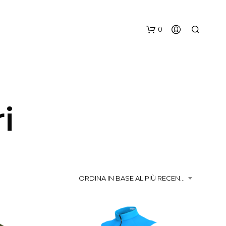
0
i
N
E
S
ORDINA IN BASE AL PIÙ RECENTE
S
U
N
P
R