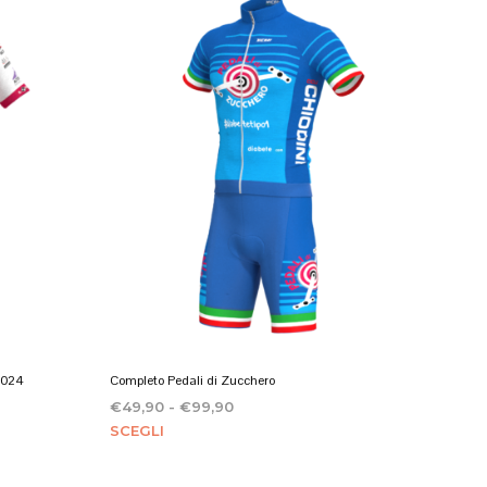
più
varianti.
Le
opzioni
possono
essere
scelte
nella
pagina
del
prodotto
2024
Completo Pedali di Zucchero
Fascia
€
49,90
-
€
99,90
Questo
di
SCEGLI
prezzo:
prodotto
da
ha