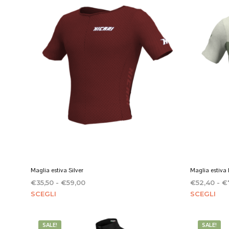
Maglia estiva Silver
Maglia estiva
Fascia
€
35,50
-
€
59,00
€
52,40
-
€
Questo
di
Que
SCEGLI
SCEGLI
prezzo:
prodotto
pro
da
ha
ha
€35,50
SALE!
SALE!