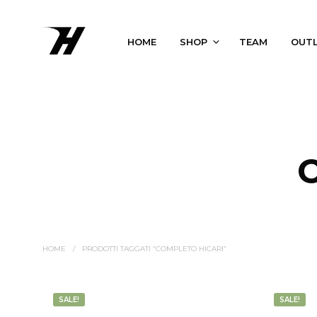
HOME
SHOP
TEAM
OUT
HOME
/
PRODOTTI TAGGATI “COMPLETO HICARI”
SALE!
SALE!