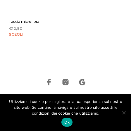
Fascia microfibra
€
12,90
Questo
SCEGLI
prodotto
ha
più
varianti.
Le
opzioni
possono
essere
scelte
nella
©
Hcr S.R.L. ©
|
+39 339 41 96 735
|
info@hcritalia.com
| P.IVA:
pagina
Utilizziamo i cookie per migliorare la tua esperienza sul nostro
01748520333 |
Privacy Policy
|
Cookie Policy
sito web. Se continui a navigare sul nostro sito accetti le
del
condizioni dei cookie che utilizziamo.
prodotto
Ok