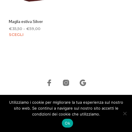
Maglia estiva Silver
Fascia
€
35,50
-
€
59,00
di
Questo
SCEGLI
prezzo:
prodotto
da
ha
€35,50
più
a
varianti.
€59,00
Le
opzioni
possono
essere
scelte
nella
©
Hcr S.R.L. ©
|
+39 339 41 96 735
|
info@hcritalia.com
| P.IVA:
pagina
Utilizziamo i cookie per migliorare la tua esperienza sul nostro
01748520333 |
Privacy Policy
|
Cookie Policy
sito web. Se continui a navigare sul nostro sito accetti le
del
condizioni dei cookie che utilizziamo.
prodotto
Ok