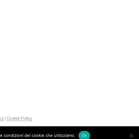
cy
|
Cookie Policy
le condizioni dei cookie che utilizziamo.
Ok