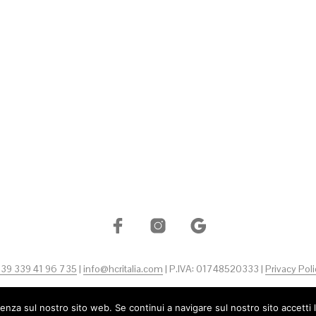
+39 339 41 96 735
|
info@hcritalia.com
| P.IVA: 01748520333 |
Privacy Poli
ienza sul nostro sito web. Se continui a navigare sul nostro sito accetti 