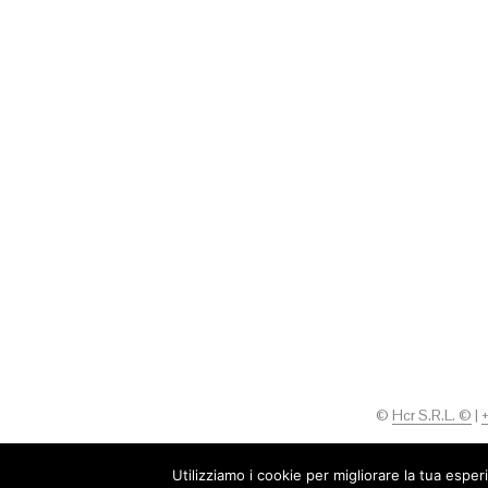
©
Hcr S.R.L. ©
|
Utilizziamo i cookie per migliorare la tua esper