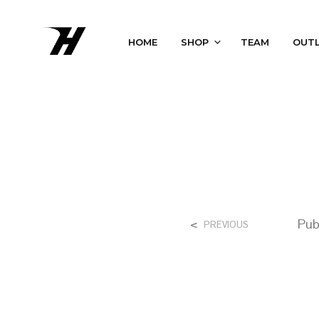
HOME
SHOP
TEAM
OUT
<
Pub
PREVIOUS