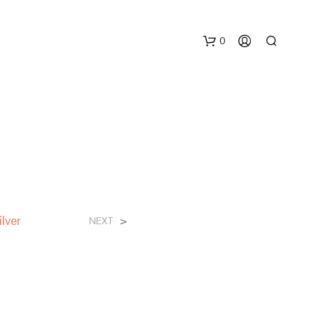
0
N
ilver
>
NEXT
E
S
S
U
N
P
R