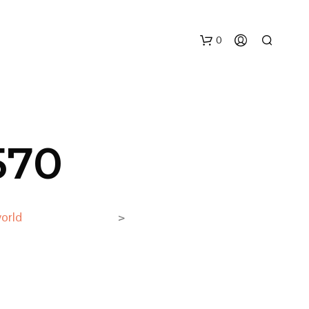
0
570
N
orld
>
E
S
S
U
N
P
R