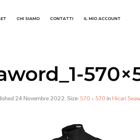
LET
CHI SIAMO
CONTATTI
IL MIO ACCOUNT
aword_1-570×
lished
24 Novembre 2022
. Size:
570 × 570
in
Hicari Seaw