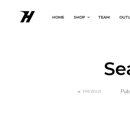
HOME
SHOP
TEAM
OUT
Se
<
Pub
PREVIOUS