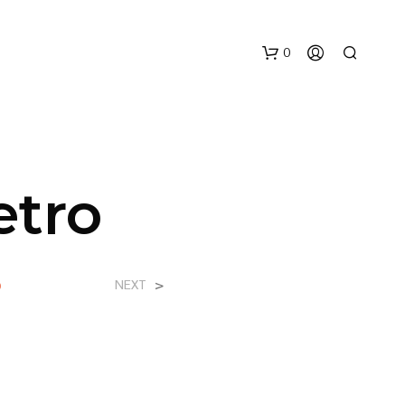
0
etro
N
o
>
NEXT
E
S
S
U
N
P
R