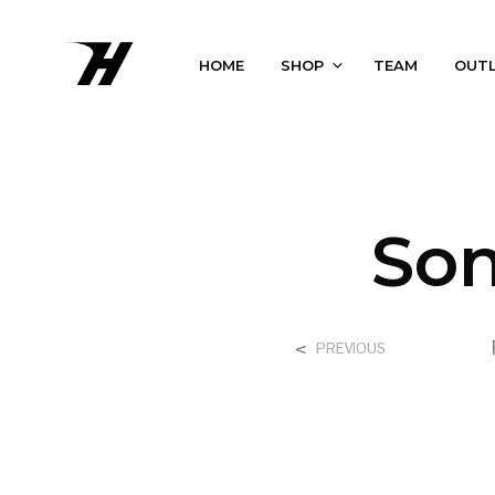
HOME
SHOP
TEAM
OUT
Son
<
PREVIOUS