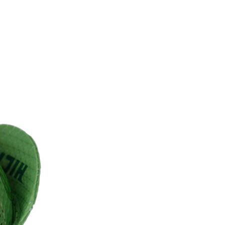
O
D
O
T
T
O
N
E
L
C
A
R
R
E
L
L
O
.