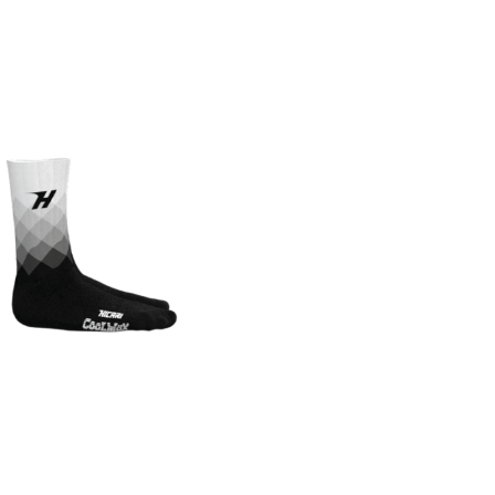
O
D
O
T
T
O
N
E
L
C
A
R
R
E
L
L
O
.