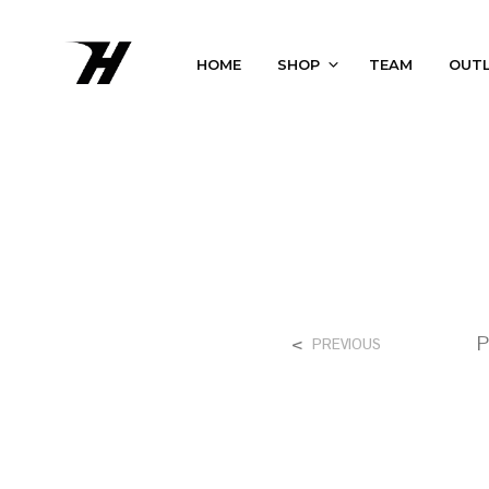
HOME
SHOP
TEAM
OUT
<
P
PREVIOUS