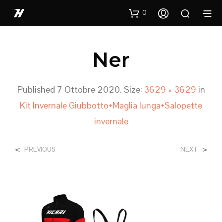
0
Ner
Published
7 Ottobre 2020
. Size:
3629 × 3629
in
Kit Invernale Giubbotto+Maglia lunga+Salopette
invernale
<
>
PREVIOUS
NEXT