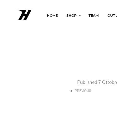
HOME
SHOP
TEAM
OUT
Published
7 Ottob
<
PREVIOUS