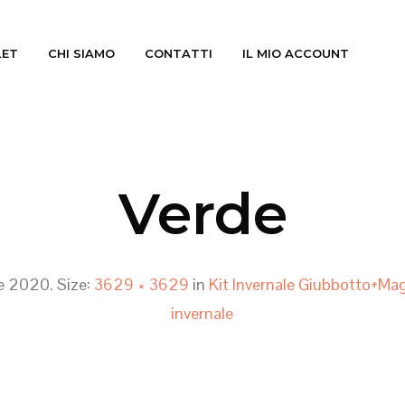
LET
CHI SIAMO
CONTATTI
IL MIO ACCOUNT
Verde
re 2020
. Size:
3629 × 3629
in
Kit Invernale Giubbotto+Mag
invernale