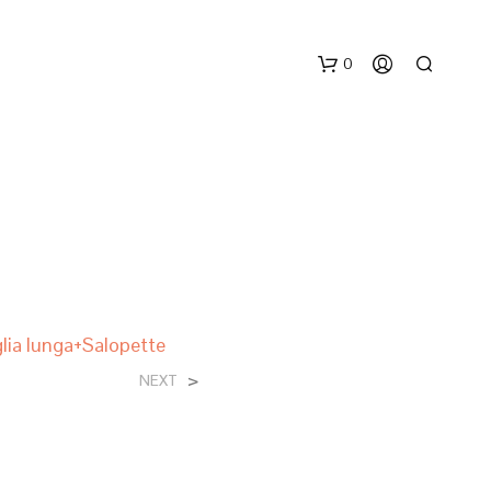
0
N
lia lunga+Salopette
E
S
>
NEXT
S
U
N
P
R