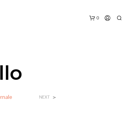
0
llo
N
rnale
>
NEXT
E
S
S
U
N
P
R