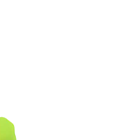
O
D
O
T
T
O
N
E
L
C
A
R
R
E
L
L
O
.