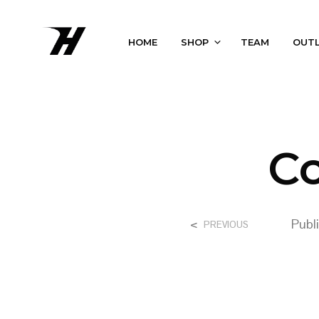
HOME
SHOP
TEAM
OUT
Co
<
Publ
PREVIOUS