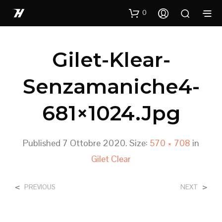
0
Gilet-Klear-
Senzamaniche4-
681×1024.jpg
Published
7 Ottobre 2020
. Size:
570 × 708
in
Gilet Clear
<
>
PREVIOUS
NEXT