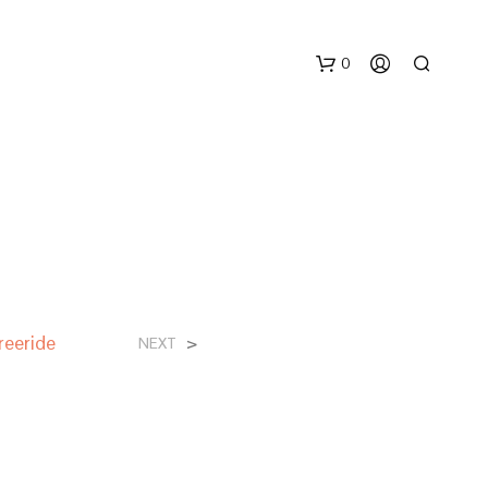
0
N
reeride
>
NEXT
E
S
S
U
N
P
R