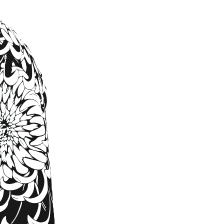
O
D
O
T
T
O
N
E
L
C
A
R
R
E
L
L
O
.