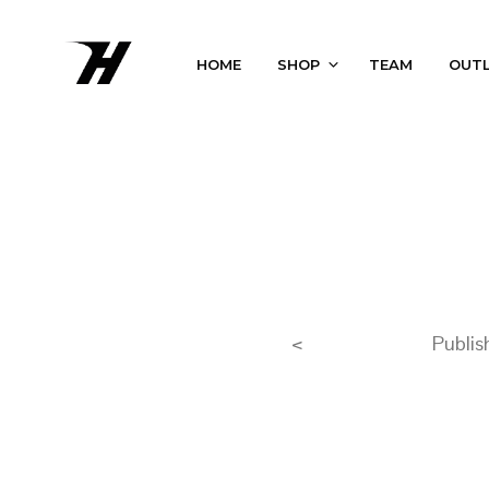
HOME
SHOP
TEAM
OUT
<
Publi