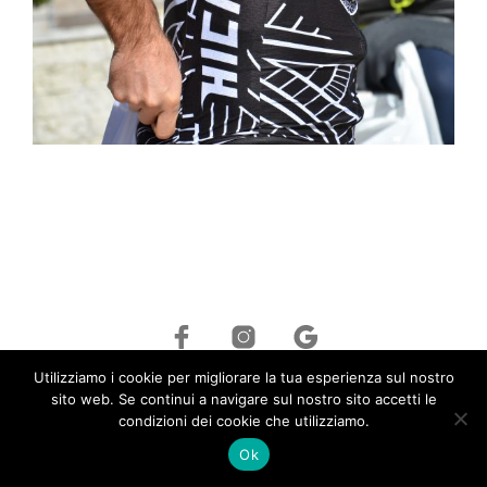
Utilizziamo i cookie per migliorare la tua esperienza sul nostro
©
Hcr S.R.L. ©
|
+39 339 41 96 735
|
info@hcritalia.com
| P.IVA:
sito web. Se continui a navigare sul nostro sito accetti le
01748520333 |
Privacy Policy
|
Cookie Policy
condizioni dei cookie che utilizziamo.
Ok