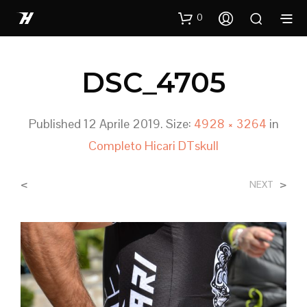
0
DSC_4705
Published
12 Aprile 2019
. Size:
4928 × 3264
in
Completo Hicari DTskull
<
>
NEXT